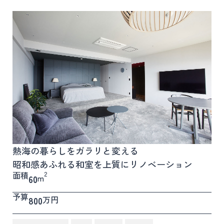
熱海の暮らしをガラリと変える
昭和感あふれる和室を上質にリノベーション
面積
2
m
60
予算
万円
800