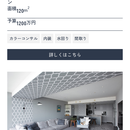
ン
面積
2
m
120
予算
万円
1200
,
,
,
カラーコンサル
内装
水回り
間取り
詳しくはこちら