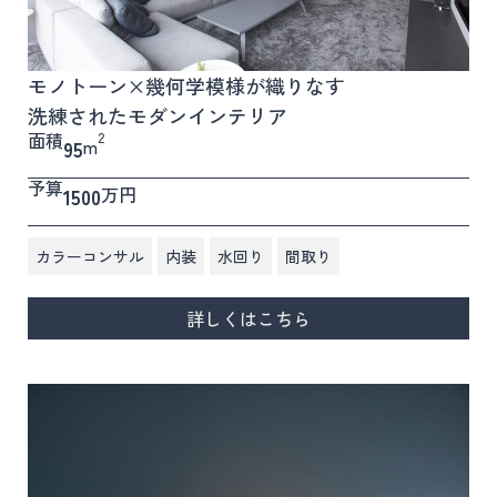
モノトーン×幾何学模様が織りなす
洗練されたモダンインテリア
面積
2
m
95
予算
万円
1500
,
,
,
カラーコンサル
内装
水回り
間取り
詳しくはこちら