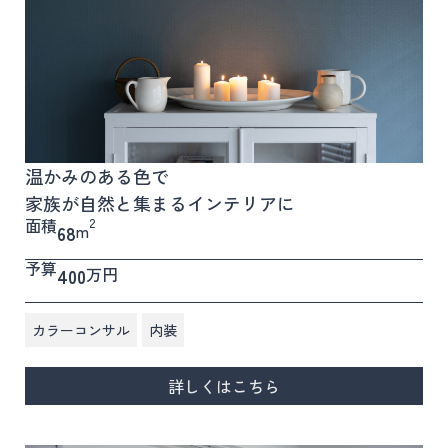
温かみのある色で
家族が自然と集まるインテリアに
面積
2
m
68
予算
万円
400
,
カラーコンサル
内装
詳しくはこちら