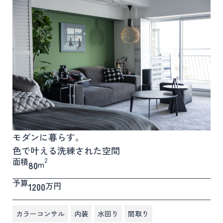
モダンに暮らす。
色で叶える洗練された空間
面積
2
m
80
予算
万円
1200
,
,
,
カラーコンサル
内装
水回り
間取り