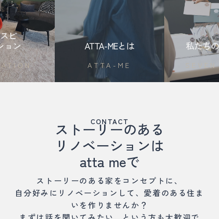
スピ
ション
ATTA-MEとは
私たちの
RATION
ATTA-ME
SEVEN
CONTACT
ストーリーのある
リノベーションは
atta meで
ストーリーのある家をコンセプトに、
自分好みにリノベーションして、愛着のある住ま
いを作りませんか？
まずは話を聞いてみたい、という方も大歓迎で